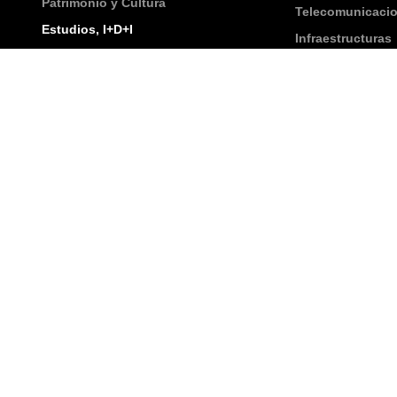
Patrimonio y Cultura
Telecomunicaci
Estudios, I+D+I
Infraestructuras
Industria e Ingeniería
Construcción
Graneles y Minería
Edificación y Bi
Aviso Legal
Privacidad
Cookies
Contacta con
abeon
Nombre
*
Nombre
Apellidos
Correo electrónico
*