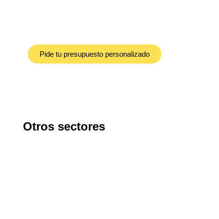
La investigación, el desarrollo y la innovaci
para impulsar la competitividad empresarial
sostenible.
Pide tu presupuesto personalizado
Otros sectores