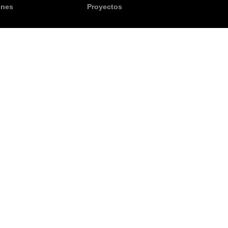
ones
Proyectos
enes Raíces