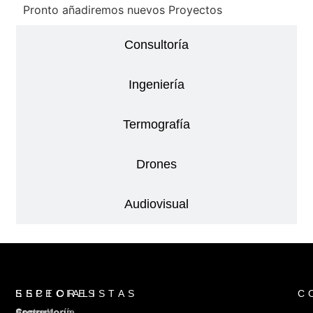
Pronto añadiremos nuevos Proyectos
Consultoría
Ingeniería
Termografía
Drones
Audiovisual
SECTORES
_
ESPECIALISTAS
C
Arqueología
Sector
Consultoría