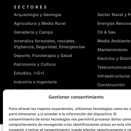
SECTORES
_
Arqueología y Geología
Sector Naval y P
Agricultura y Medio Rural
Energías Renova
Ganadería y Campo
Oil & Gas
Incendios forestales, rescates,
Medio Ambiente
Vigilancia, Seguridad, Emergencias
Mantenimiento
Deporte, Fisioterapia y Salud
Eléctrico y Distr
Patrimonio y Cultura
Telecomunicaci
Estudios, I+D+I
Infraestructuras
Industria e Ingeniería
Construcción
Graneles y Minería
Edificación y Bi
Gestionar consentimiento
Para ofrecer las mejores experiencias, utilizamos tecnologías como las 
para almacenar y/o acceder a la información del dispositivo. El
consentimiento de estas tecnologías nos permitirá procesar datos como
comportamiento de navegación o las identificaciones únicas en este siti
consentir o retirar el consentimiento, puede afectar negativamente a ci